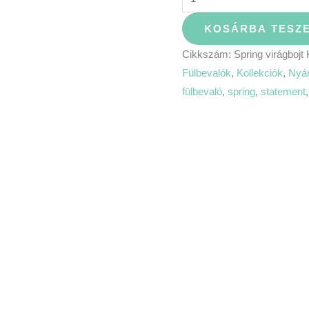
KOSÁRBA TESZ
Cikkszám:
Spring virágbojt
Fülbevalók
,
Kollekciók
,
Nyá
fülbevaló
,
spring
,
statement