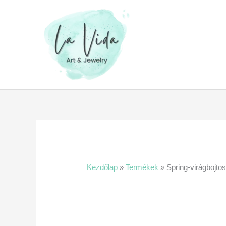
Skip
to
content
Kezdőlap
»
Termékek
»
Spring-virágbojtos