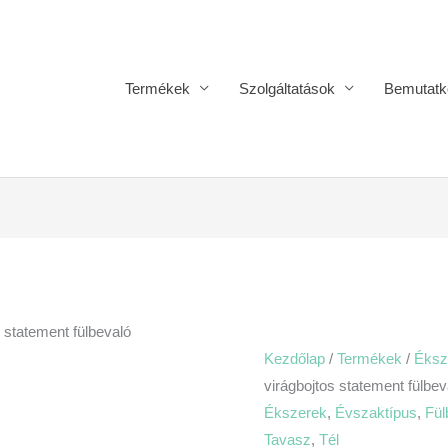
Termékek
Szolgáltatások
Bemutatk
Spring-
virágbojtos
statement
fülbevaló
 statement fülbevaló
mennyiség
Kezdőlap
/
Termékek
/
Éksz
virágbojtos statement fülbev
Ékszerek
,
Évszaktípus
,
Fül
Tavasz
,
Tél