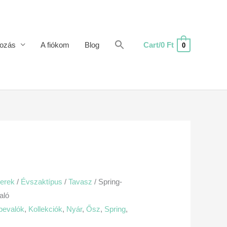
Cart/
0
Ft
ozás
A fiókom
Blog
0
erek
/
Évszaktípus
/
Tavasz
/ Spring-
aló
bevalók
,
Kollekciók
,
Nyár
,
Ősz
,
Spring
,