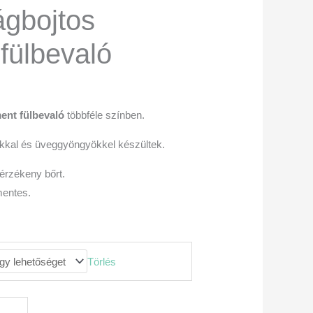
ágbojtos
fülbevaló
ent fülbevaló
többféle színben.
okkal és üveggyöngyökkel készültek.
z érzékeny bőrt.
mentes.
Törlés