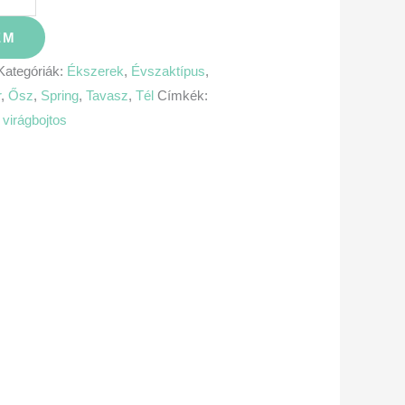
EM
Kategóriák:
Ékszerek
,
Évszaktípus
,
r
,
Ősz
,
Spring
,
Tavasz
,
Tél
Címkék:
,
virágbojtos