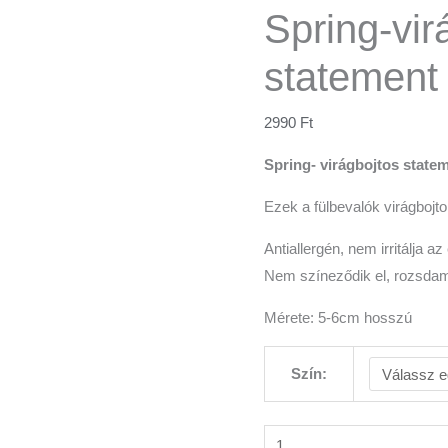
Spring-vir
statement 
2990
Ft
Spring- virágbojtos statem
Ezek a fülbevalók virágbojt
Antiallergén, nem irritálja a
Nem színeződik el, rozsda
Mérete: 5-6cm hosszú
Szín: