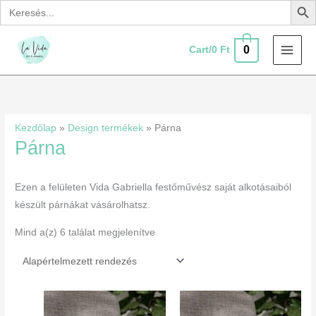
Search
Skip
for:
to
content
0
Cart/
0
Ft
Kezdőlap
»
Design termékek
»
Párna
Párna
Ezen a felületen Vida Gabriella festőművész saját alkotásaiból
készült párnákat vásárolhatsz.
Mind a(z) 6 találat megjelenítve