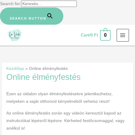
Skip
Search for:
to
content
SEARCH BUTTON
0
Cart/
0
Ft
Kezdőlap
»
Online élményfestés
Online élményfestés
Ezen az oldalon olyan élményfestésekre jelentkezhetsz,
melyeken a saját otthonod kényelméből vehetsz részt!
Az online élményfestés során egy videón keresztül kapod az
instrukciókat lépésről lépésre. Kérheted festőcsomaggal, vagy
anélkül is!