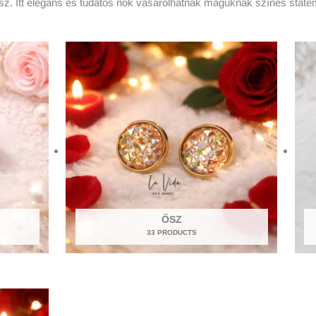
vasz. Itt elegáns és tudatos nők vásárolhatnak maguknak színes stat
ŐSZ
33 PRODUCTS