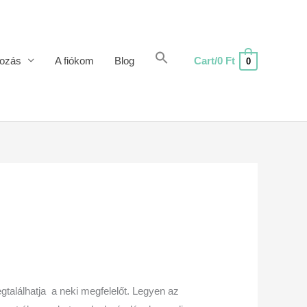
ozás
A fiókom
Blog
Cart/
0
Ft
0
gtalálhatja a neki megfelelőt. Legyen az