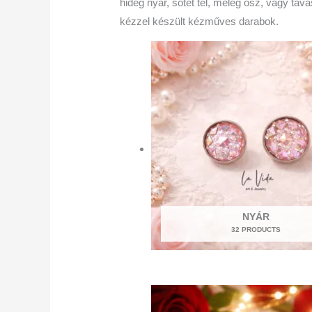
hideg nyár, sötét tél, meleg ősz, vagy ta
kézzel készült kézműves darabok.
NYÁR
32 PRODUCTS