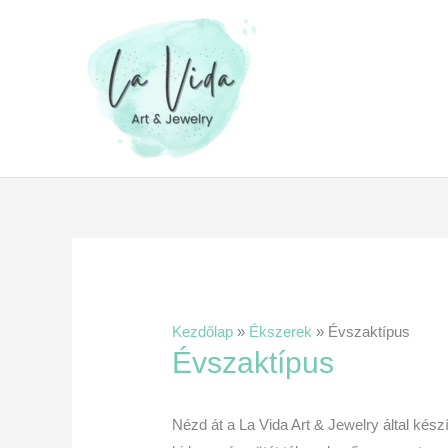
Skip
to
content
Kezdőlap
»
Ékszerek
»
Évszaktípus
Évszaktípus
Nézd át a La Vida Art & Jewelry által kész