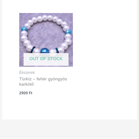
OUT OF STOCK
Ékszerek
Türkíz – fehér gyöngyös
karkötő
2900
Ft