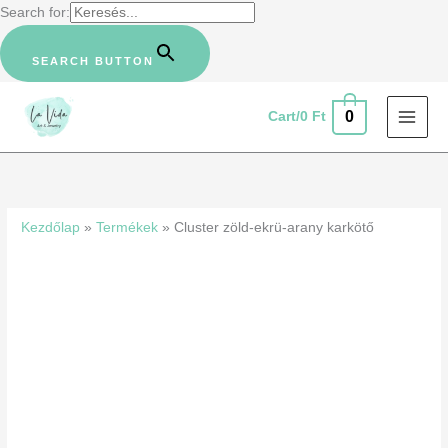
Skip
Search for:
to
content
SEARCH BUTTON
0
Cart/
0
Ft
Cluster
zöld-
ekrü-
Kezdőlap
»
Termékek
»
Cluster zöld-ekrü-arany karkötő
arany
karkötő
mennyiség