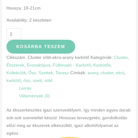
Hossza: 18-21cm
Availability:
2 készleten
KOSÁRBA TESZEM
Cikkszám:
Cluster zöld-ekrü-arany karkötő
Kategóriák:
Cluster
,
Ékszerek
,
Évszaktípus
,
Fülbevaló - Karkötő
,
Karkötők
,
Kollekciók
,
Ősz
,
Szettek
,
Tavasz
Címkék:
arany
,
cluster
,
ekrü
,
karkötő
,
ősz
,
szett
,
zöld
Leírás
Vélemények (0)
Az ékszerkészítés igazi szenvedélyem, így minden egyes darab
sok-sok szeretettel készül. Hosszas tervezgetés, gondolkodás
előzi meg az ékszerek elkészültét, igazi alkotófolyamat az
egész.