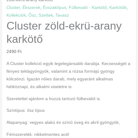
Cluster
,
Ékszerek
,
Évszaktípus
,
Fülbevaló - Karkötő
,
Karkötők
,
Kollekciók
,
Ősz
,
Szettek
,
Tavasz
Cluster zöld-ekrü-arany
karkötő
2490
Ft
A Cluster kollekció egyik legelegánsabb darabja. Kecsességét a
fényes teklagyöngyök, valamint a rózsa formájú gyöngy
kölcsönzi. Igazán nőies darab, mely egyaránt alkalmas
hétköznapi, és alkalmi viseletre is.
Szeretettel ajánlom a hozzá tartozó fülbevalót is.
Színtípus: ősz típus
Alapanyag: vegyes alakú és színű üveg és akril gyöngyök,
Fémszerelék: nikkelmentes acél