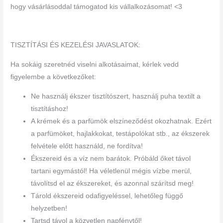
hogy vásárlásoddal támogatod kis vállalkozásomat! <3
TISZTÍTÁSI ÉS KEZELÉSI JAVASLATOK:
Ha sokáig szeretnéd viselni alkotásaimat, kérlek vedd
figyelembe a következőket:
Ne használj ékszer tisztítószert, használj puha textilt a
tisztításhoz!
A krémek és a parfümök elszíneződést okozhatnak. Ezért
a parfümöket, hajlakkokat, testápolókat stb., az ékszerek
felvétele előtt használd, ne fordítva!
Ékszereid és a víz nem barátok. Próbáld őket távol
tartani egymástól! Ha véletlenül mégis vízbe merül,
távolítsd el az ékszereket, és azonnal szárítsd meg!
Tárold ékszereid odafigyeléssel, lehetőleg függő
helyzetben!
Tartsd távol a közvetlen napfénytől!