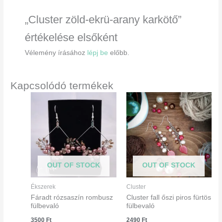
„Cluster zöld-ekrü-arany karkötő”
értékelése elsőként
Vélemény írásához
lépj be
előbb.
Kapcsolódó termékek
OUT OF STOCK
OUT OF STOCK
Ékszerek
Cluster
Fáradt rózsaszín rombusz
Cluster fall őszi piros fürtös
fülbevaló
fülbevaló
3500
Ft
2490
Ft