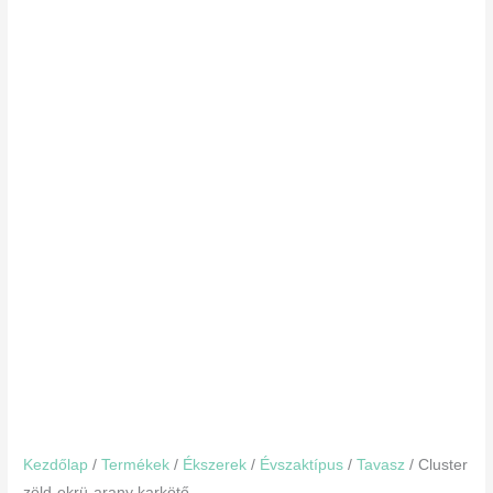
Kezdőlap
/
Termékek
/
Ékszerek
/
Évszaktípus
/
Tavasz
/ Cluster
zöld-ekrü-arany karkötő