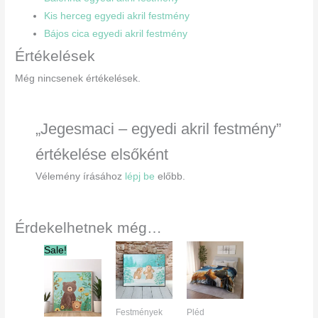
Kis herceg egyedi akril festmény
Bájos cica egyedi akril festmény
Értékelések
Még nincsenek értékelések.
„Jegesmaci – egyedi akril festmény”
értékelése elsőként
Vélemény írásához
lépj be
előbb.
Érdekelhetnek még…
Original
Current
Sale!
price
price
was:
is:
19000 Ft.
9500 Ft.
Festmények
Pléd