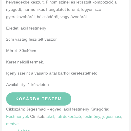
helységekbe készült. Finom színei és letisztult kompozíciója
nyugodt, harmonikus hangulatot teremt, legyen szó
gyerekszobáról, bölcsödéről, vagy óvodáról.
Eredeti akril festmény
2cm vastag feszített vászon
Méret: 30x40cm
Keret nélküli termék.
Igény szerint a vásárló által bárhol kereteztethető.
Availability:
1 készleten
KOSÁRBA TESZEM
Cikkszám:
Jegesmaci - egyedi akril festmény
Kategória:
Festmények
Címkék:
akril
,
fali dekoráció
,
festmény
,
jegesmaci
,
medve