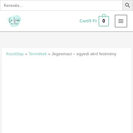
Search
Skip
for:
to
content
0
Cart/
0
Ft
Jegesmaci
-
egyedi
Kezdőlap
»
Termékek
»
Jegesmaci – egyedi akril festmény
akril
festmény
mennyiség