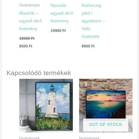
Nyuszik-
Kisherceg
Festmények
Mackók –
egyedi akril
pléd /
egyedi akril
festmény
ágytakaró –
festmény
Vida
19900
Ft
Gabriella
19000
Ft
9500
Ft
9900
Ft
Kapcsolódó termékek
OUT OF STOCK
Festmények
Festmények