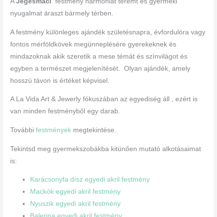
A
Jegesmaci
festmény harmóniát teremt és gyermeki
nyugalmat áraszt bármely térben.
A festmény különleges ajándék születésnapra, évfordulóra vagy
fontos mérföldkövek megünneplésére gyerekeknek és
mindazoknak akik szeretik a mese témát és színvilágot és
egyben a természet megjelenítését. Olyan ajándék, amely
hosszú távon is értéket képvisel.
A La Vida Art & Jewerly fókuszában az egyediség áll , ezért is
van minden festményből egy darab.
További
festmények
megtekintése.
Tekintsd meg gyermekszobákba kitünően mutató alkotásaimat
is:
Karácsonyfa dísz egyedi akril festmény
Mackók egyedi akril festmény
Nyuszik egyedi akril festmény
Balerina egyedi akril festmény