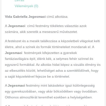
Leírás
Vélemények (0)
Vida Gabriella Jegesmaci
című alkotása.
A
Jegesmaci
című festmény tökéletes választás azok
számára, akik szeretik a meseszerű művészetet.
A festészet és a mesék találkozása a képzeletbeli világokat kelti
életre, ahol a színek és formák történeteket mondanak el. A
Jegesmaci
festmények kifejezetten a gyerekek
fantáziavilágára épít, élénk kék, a selymes fehér színnel és
egyszerű formákkal. Az alkotás hidat képez a vizuális élmény és
az elbeszélés között, lehetőséget adva a szemlélődőnek, hogy
a saját képzeletével fejezze be a történetet.
A
Jegesmaci
festmény mint lakásdekor igazi különlegesség
egy gyerekszobában, vagy akár bölcsödében vagy óvodában.
Otthonos atmoszférát teremthet ezekben a helyiségekben.