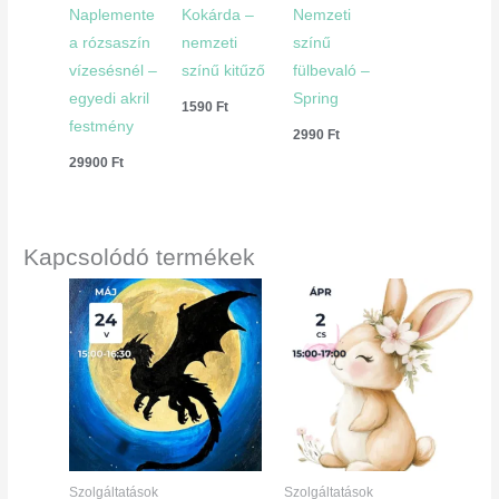
Naplemente
Kokárda –
Nemzeti
a rózsaszín
nemzeti
színű
vízesésnél –
színű kitűző
fülbevaló –
egyedi akril
Spring
1590
Ft
festmény
2990
Ft
29900
Ft
Kapcsolódó termékek
Szolgáltatások
Szolgáltatások