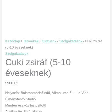
Kezdőlap
/
Termékek
/
Kurzusok
/
Szolgáltatások
/ Cuki zsiráf
(5-10 éveseknek)
Szolgáltatások
Cuki zsiráf (5-10
éveseknek)
5900
Ft
Helyszín: Balatonmáriafürdő, Vilma utca 6. – La Vida
Élményfestő Stúdió
Minden eszköz biztosított!
Availability:
8 készleten