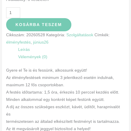
KOSÁRBA TESZEM
Cikkszám:
20260528
Kategória:
Szolgáltatások
Címkék:
élményfestés
,
június26
Leírás
Vélemények (0)
Gyere el Te is és fessünk, alkossunk együtt!
Az élményfestések minimum 3 jelentkező esetén indulnak,
maximum 12 fős csoportokban.
A festés időtartama: 1,5 óra, érkezés 10 perccel kezdés előtt.
Minden alkalommal egy konkrét képet festünk együtt.
A díj az összes szükséges eszközt, kávét, üdítőt, harapnivalót
és
természetesen az általad elkészített festményt is tartalmazza.
Az itt megvásárolt jeggyel biztosítod a helyed!