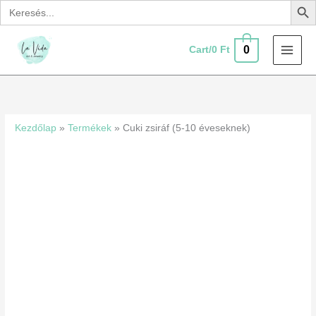
Search
Skip
for:
to
content
0
Cart/
0
Ft
Cuki
zsiráf
(5-
Kezdőlap
»
Termékek
»
Cuki zsiráf (5-10 éveseknek)
10
éveseknek)
mennyiség