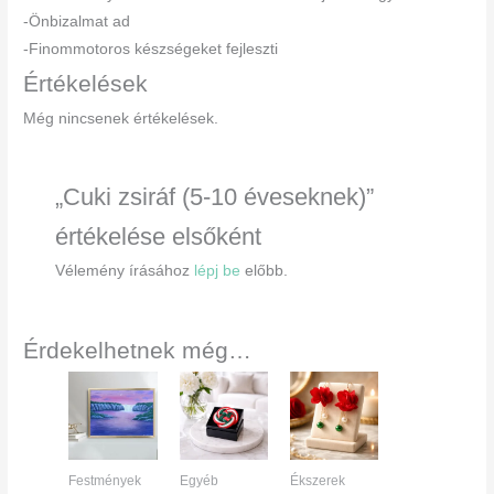
-Önbizalmat ad
-Finommotoros készségeket fejleszti
Értékelések
Még nincsenek értékelések.
„Cuki zsiráf (5-10 éveseknek)”
értékelése elsőként
Vélemény írásához
lépj be
előbb.
Érdekelhetnek még…
Festmények
Egyéb
Ékszerek