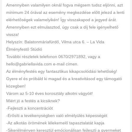
Amennyiben valamilyen oknál fogva mégsem tudsz eljönni, azt
minimum 24 órával az esemény megkezdése előtt jelezd a lenti
elérhetőségek valamelyikén! Így visszakapod a jegyed árát.
Amennyiben ezt elmulasztod, úgy csak a díj fele igényelhető
vissza!
Helyszín: Balatonmáriafürdő, Vilma utca 6. – La Vida
Élményfestő Stúdió
További részletek telefonon 0670/2971892, vagy a
hello@gabriellavida.com e-mail címen.
Az élményfestés egy fantasztikus kikapcsolódási lehetőség!
Gyere el és próbáld ki magad és a kreativitásod egy támogató
közegben!
Várom az 5-10 éves korosztály alkotni vágyóit!
Miért jó a festés a kicsiknek?
-Fejleszti a koncentrációt
-Erősíti a tevékenységben való elmélyülés képességét
-Az alkotás örömének lélekemelő tapasztalatát kapja
-Sikerélményen keresztül emócionálisan fejleszti a gyermeket